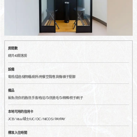
房間數
總共40間客房
設備
電視/插座/儲物櫃/廁所/用餐空間/售貨機/褲子壓腳
備品
鯊魚/洗你的臉/洗手液/袍/浴巾/洗臉毛巾/棉棒/梳子/刷子
本地可用的信用卡
JCB / Visa /碩士/UC / DC / NICOS / PAYPAY
標准入住時間