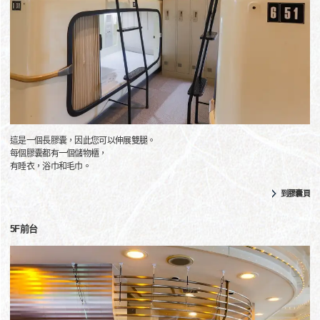
這是一個長膠囊，因此您可以伸展雙腿。
每個膠囊都有一個儲物櫃，
有睡衣，浴巾和毛巾。
到膠囊頁
5F前台