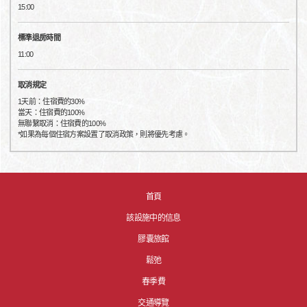
15:00
標準退房時間
11:00
取消規定
1天前：住宿費的30%
當天：住宿費的100%
無聯繫取消：住宿費的100%
*如果為每個住宿方案設置了取消政策，則將優先考慮。
首頁
該設施中的信息
膠囊旅館
鬆弛
春季費
交通導覽