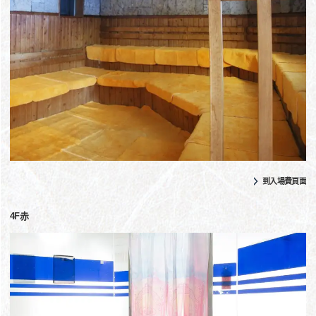
到入場費頁面
4F赤