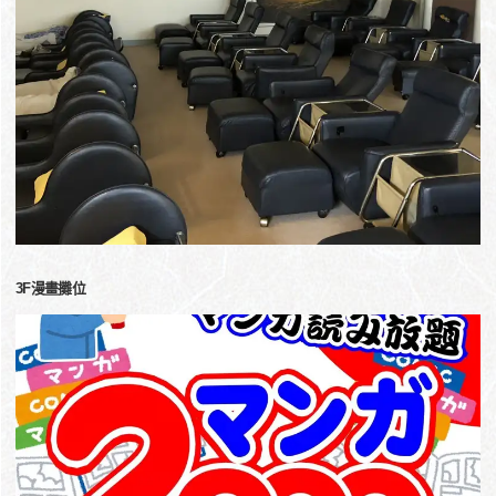
3F漫畫攤位