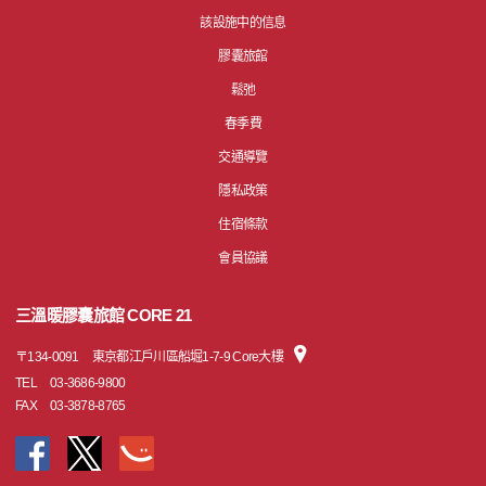
該設施中的信息
膠囊旅館
鬆弛
春季費
交通導覽
隱私政策
住宿條款
會員協議
三溫暖膠囊旅館 CORE 21
〒
134-0091
東京都江戶川區船堀1-7-9 Core大樓
TEL
03-3686-9800
FAX
03-3878-8765