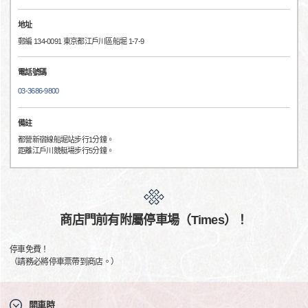
地址
郵編 134-0091 東京都江戶川區船堀 1-7-9
電話號碼
03-3686-9800
備註
都營新宿線船堀站步行1分鐘。
距離江戶川競艇場步行5分鐘。
商店門前有附屬停車場（Times）！
停車免費！
（請務必將停車票帶到商店。）
開車時